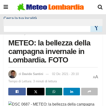
Cerca la tua località
Home
Magazine
METEO: la bellezza della
campagna invernale in
Lombardia. FOTO
di
Davide Santini
02 Dic 2021 - 20:10
A
A
Tempo di Lettura: 3 minuti di lettura