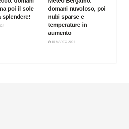
ecco: domani
Meteo Bergamo:
ma poi il sole
domani nuvoloso, poi
a splendere!
nubi sparse e
temperature in
024
aumento
15 MARZO 2024