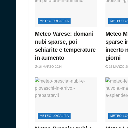
METEO LOCALITÀ
METEO LO
Meteo Varese: domani
Meteo Mi
nubi sparse, poi
sparse i
schiarite e temperature
incerto 
in aumento
giorni
16 MARZO 2024
16 MARZO 2
METEO LOCALITÀ
METEO LO