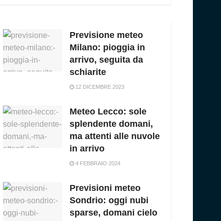
Previsione meteo
Milano: pioggia in
arrivo, seguita da
schiarite
12 DICEMBRE 2023
Meteo Lecco: sole
splendente domani,
ma attenti alle nuvole
in arrivo
4 FEBBRAIO 2024
Previsioni meteo
Sondrio: oggi nubi
sparse, domani cielo