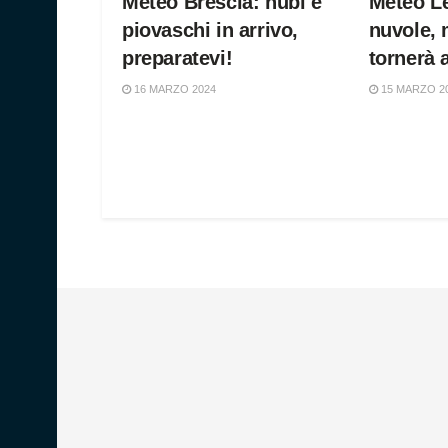
Meteo Brescia: nubi e
Meteo L
piovaschi in arrivo,
nuvole, 
preparatevi!
tornerà 
16 MARZO 2024
15 MARZO 2