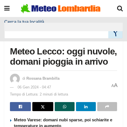
Cerca la tua località
Home
Meteo Località
Meteo Lecco: oggi nuvole,
domani pioggia in arrivo
di
Rossana Brambilla
A
A
06 Gen 2024 - 04:47
Tempo di Lettura: 2 minuti di lettura
Meteo Varese: domani nubi sparse, poi schiarite e
temperature in aumento