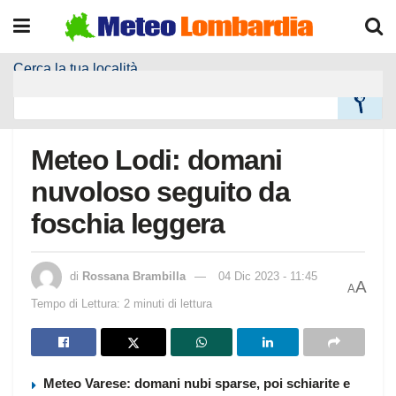
Cerca la tua località
Home
Meteo Località
Meteo Lodi: domani
nuvoloso seguito da
foschia leggera
di
Rossana Brambilla
04 Dic 2023 - 11:45
A
A
Tempo di Lettura: 2 minuti di lettura
Meteo Varese: domani nubi sparse, poi schiarite e