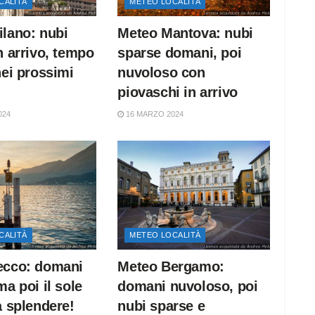
CALITÀ
METEO LOCALITÀ
lano: nubi
Meteo Mantova: nubi
n arrivo, tempo
sparse domani, poi
nei prossimi
nuvoloso con
piovaschi in arrivo
024
16 MARZO 2024
CALITÀ
METEO LOCALITÀ
ecco: domani
Meteo Bergamo:
ma poi il sole
domani nuvoloso, poi
a splendere!
nubi sparse e