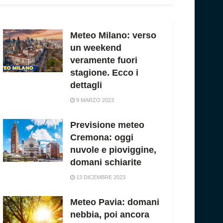
Meteo Milano: verso
un weekend
veramente fuori
stagione. Ecco i
dettagli
9 MARZO 2023
Previsione meteo
Cremona: oggi
nuvole e pioviggine,
domani schiarite
13 DICEMBRE 2023
Meteo Pavia: domani
nebbia, poi ancora