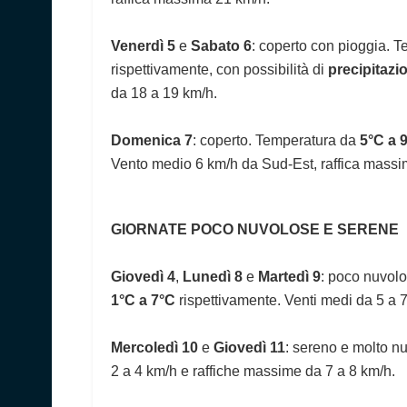
Venerdì 5
e
Sabato 6
: coperto con pioggia. 
rispettivamente, con possibilità di
precipitazi
da 18 a 19 km/h.
Domenica 7
: coperto. Temperatura da
5°C a 
Vento medio 6 km/h da Sud-Est, raffica massi
GIORNATE POCO NUVOLOSE E SERENE
Giovedì 4
,
Lunedì 8
e
Martedì 9
: poco nuvol
1°C a 7°C
rispettivamente. Venti medi da 5 a 
Mercoledì 10
e
Giovedì 11
: sereno e molto n
2 a 4 km/h e raffiche massime da 7 a 8 km/h.