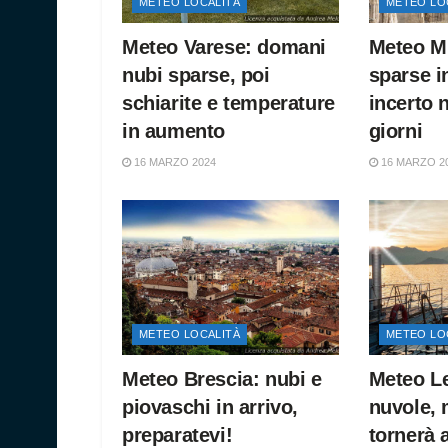
METEO LOCALITÀ
METEO LO
Meteo Varese: domani
Meteo Mi
nubi sparse, poi
sparse i
schiarite e temperature
incerto 
in aumento
giorni
16 MARZO 2024
16 MARZO 2
METEO LOCALITÀ
METEO LO
Meteo Brescia: nubi e
Meteo L
piovaschi in arrivo,
nuvole, 
preparatevi!
tornerà 