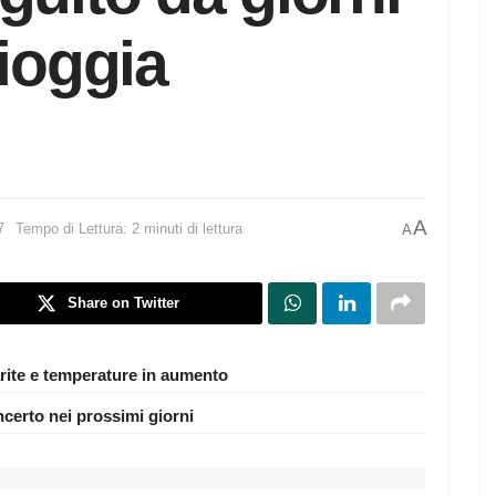
pioggia
A
7
Tempo di Lettura: 2 minuti di lettura
A
Share on Twitter
rite e temperature in aumento
ncerto nei prossimi giorni