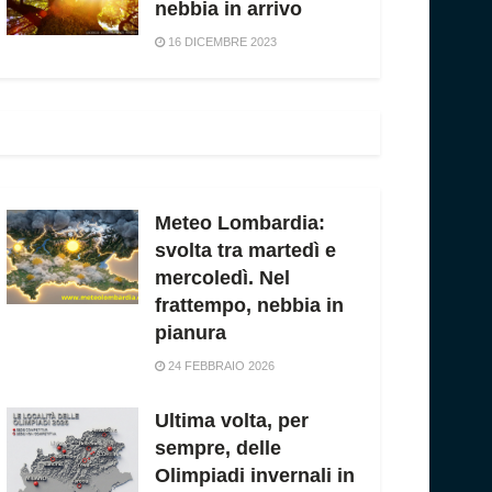
nebbia in arrivo
16 DICEMBRE 2023
Meteo Lombardia:
svolta tra martedì e
mercoledì. Nel
frattempo, nebbia in
pianura
24 FEBBRAIO 2026
Ultima volta, per
sempre, delle
Olimpiadi invernali in