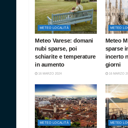
METEO LOCALITÀ
METEO LO
Meteo Varese: domani
Meteo Mi
nubi sparse, poi
sparse i
schiarite e temperature
incerto 
in aumento
giorni
16 MARZO 2024
16 MARZO 2
METEO LOCALITÀ
METEO LO