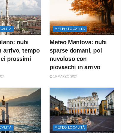
CALITÀ
METEO LOCALITÀ
lano: nubi
Meteo Mantova: nubi
n arrivo, tempo
sparse domani, poi
nei prossimi
nuvoloso con
piovaschi in arrivo
024
16 MARZO 2024
CALITÀ
METEO LOCALITÀ