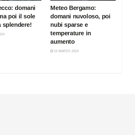
ecco: domani
Meteo Bergamo:
ma poi il sole
domani nuvoloso, poi
a splendere!
nubi sparse e
temperature in
024
aumento
15 MARZO 2024