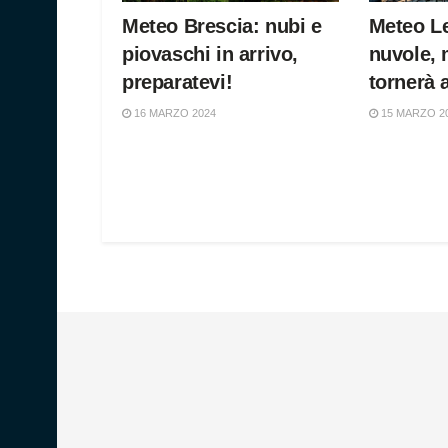
Meteo Brescia: nubi e
Meteo L
piovaschi in arrivo,
nuvole, 
preparatevi!
tornerà 
16 MARZO 2024
15 MARZO 2