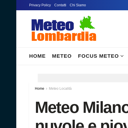
Privacy Policy
Contatti
Chi Siamo
HOME
METEO
FOCUS METEO
Home
Meteo Località
Meteo Milan
nuvole e pio