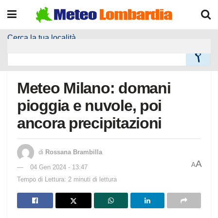
Cerca la tua località
Home
Meteo Località
Meteo Milano: domani
pioggia e nuvole, poi
ancora precipitazioni
di
Rossana Brambilla
A
A
04 Gen 2024 - 13:47
Tempo di Lettura: 2 minuti di lettura