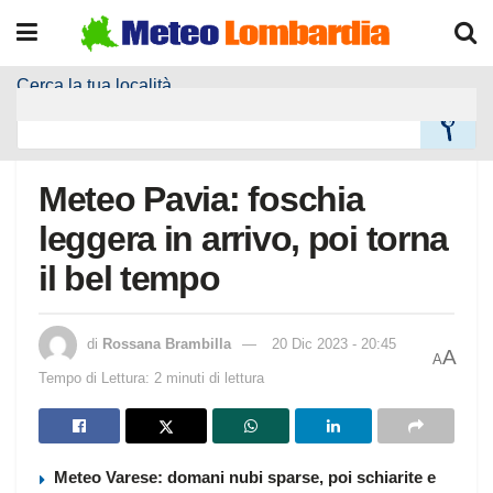
Cerca la tua località
Home
Meteo Località
Meteo Pavia: foschia
leggera in arrivo, poi torna
il bel tempo
di
Rossana Brambilla
20 Dic 2023 - 20:45
A
A
Tempo di Lettura: 2 minuti di lettura
Meteo Varese: domani nubi sparse, poi schiarite e