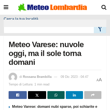
Cerca la tua località
Home
Meteo Località
Meteo Varese: nuvole
oggi, ma il sole torna
domani
di
Rossana Brambilla
09 Dic 2023 - 04:47
A
A
Tempo di Lettura: 1 min read
Meteo Varese: domani nubi sparse, poi schiarite e