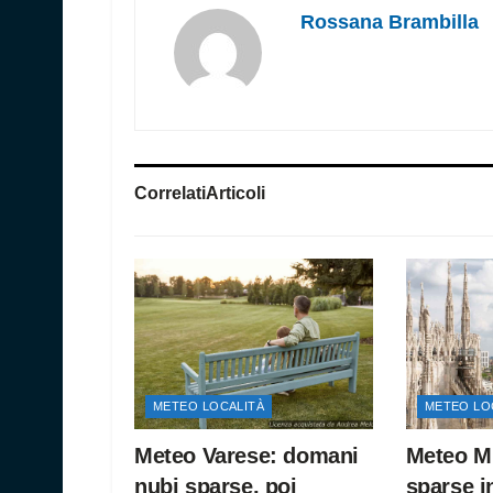
Rossana Brambilla
Correlati
Articoli
METEO LOCALITÀ
METEO LO
Meteo Varese: domani
Meteo Mi
nubi sparse, poi
sparse i