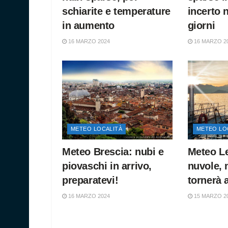
schiarite e temperature
incerto 
in aumento
giorni
16 MARZO 2024
16 MARZO 2
METEO LOCALITÀ
METEO LO
Meteo Brescia: nubi e
Meteo L
piovaschi in arrivo,
nuvole, 
preparatevi!
tornerà 
16 MARZO 2024
15 MARZO 2