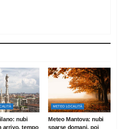
CALITÀ
METEO LOCALITÀ
lano: nubi
Meteo Mantova: nubi
n arrivo, tempo
sparse domani, poi