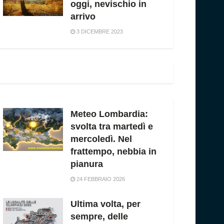
oggi, nevischio in
arrivo
3 DICEMBRE 2023
Meteo Lombardia:
svolta tra martedì e
mercoledì. Nel
frattempo, nebbia in
pianura
24 FEBBRAIO 2026
Ultima volta, per
sempre, delle