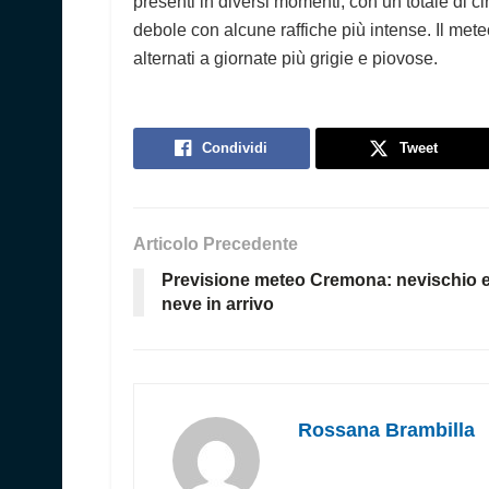
presenti in diversi momenti, con un totale di c
debole con alcune raffiche più intense. Il mete
alternati a giornate più grigie e piovose.
Condividi
Tweet
Articolo Precedente
Previsione meteo Cremona: nevischio 
neve in arrivo
Rossana Brambilla