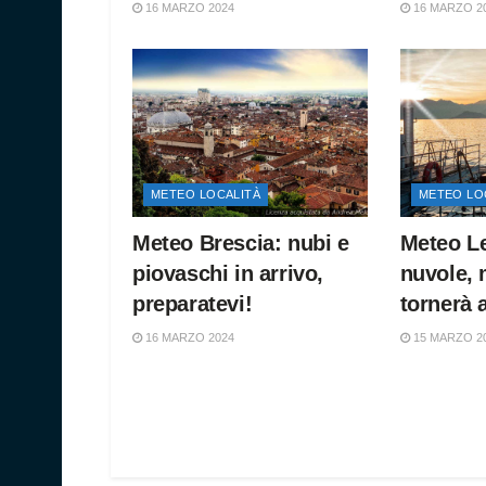
16 MARZO 2024
16 MARZO 2
METEO LOCALITÀ
METEO LO
Meteo Brescia: nubi e
Meteo L
piovaschi in arrivo,
nuvole, 
preparatevi!
tornerà 
16 MARZO 2024
15 MARZO 2