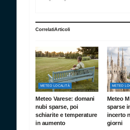
Correlati
Articoli
METEO LOCALITÀ
METEO LO
Meteo Varese: domani
Meteo Mi
nubi sparse, poi
sparse i
schiarite e temperature
incerto 
in aumento
giorni