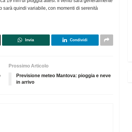
irca 19 mm di pioggia attesi. Il vento sarà generalmente
o sarà quindi variabile, con momenti di serenità
Invia
Condividi
Prossimo Articolo
e
Previsione meteo Mantova: pioggia e neve
in arrivo