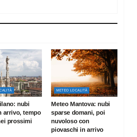
CALITÀ
METEO LOCALITÀ
lano: nubi
Meteo Mantova: nubi
n arrivo, tempo
sparse domani, poi
nei prossimi
nuvoloso con
piovaschi in arrivo