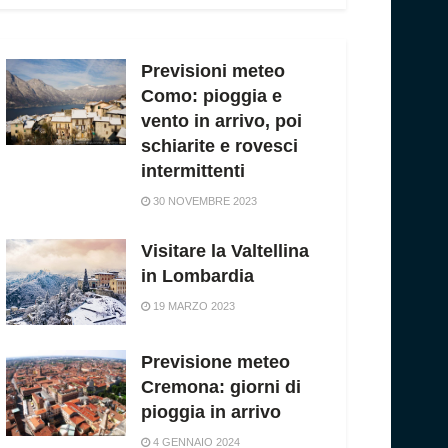
Previsioni meteo
Como: pioggia e
vento in arrivo, poi
schiarite e rovesci
intermittenti
30 NOVEMBRE 2023
Visitare la Valtellina
in Lombardia
19 MARZO 2023
Previsione meteo
Cremona: giorni di
pioggia in arrivo
4 GENNAIO 2024