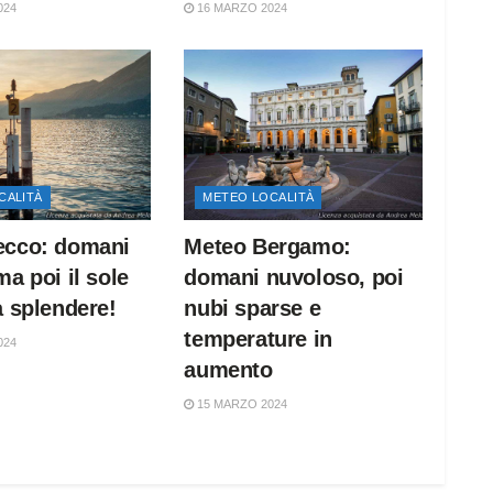
024
16 MARZO 2024
CALITÀ
METEO LOCALITÀ
ecco: domani
Meteo Bergamo:
ma poi il sole
domani nuvoloso, poi
a splendere!
nubi sparse e
temperature in
024
aumento
15 MARZO 2024