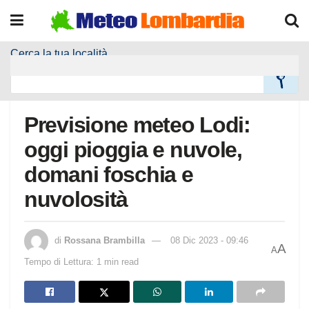
Cerca la tua località
Home
Meteo Località
Previsione meteo Lodi:
oggi pioggia e nuvole,
domani foschia e
nuvolosità
di
Rossana Brambilla
08 Dic 2023 - 09:46
A
A
Tempo di Lettura: 1 min read