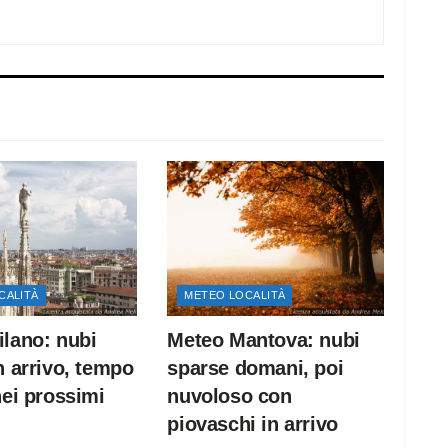
CALITÀ
METEO LOCALITÀ
lano: nubi
Meteo Mantova: nubi
n arrivo, tempo
sparse domani, poi
nei prossimi
nuvoloso con
piovaschi in arrivo