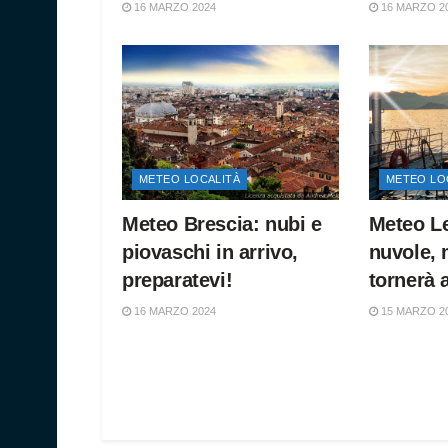
16 MARZO 2024
16 MARZO 2
METEO LOCALITÀ
METEO LO
Meteo Brescia: nubi e
Meteo L
piovaschi in arrivo,
nuvole, 
preparatevi!
tornerà 
16 MARZO 2024
15 MARZO 2