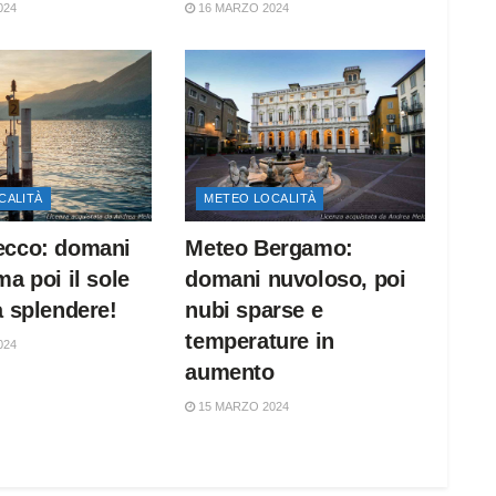
024
16 MARZO 2024
CALITÀ
METEO LOCALITÀ
ecco: domani
Meteo Bergamo:
ma poi il sole
domani nuvoloso, poi
a splendere!
nubi sparse e
temperature in
024
aumento
15 MARZO 2024