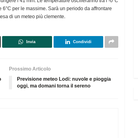
iungere i 41 mm. Le temperature oscilleranno tra i -0°C
e 6°C per le massime. Sarà un periodo da affrontare
tesa di un meteo più clemente.
Invia
Condividi
Prossimo Articolo
o
Previsione meteo Lodi: nuvole e pioggia
oggi, ma domani torna il sereno