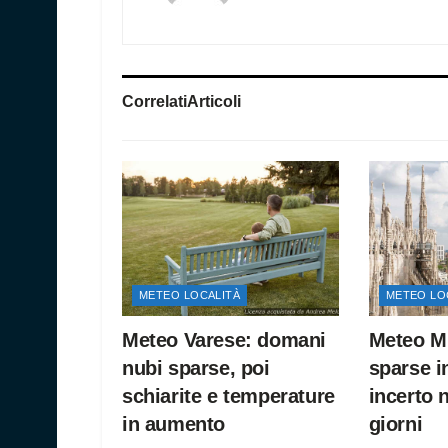
Correlati
Articoli
METEO LOCALITÀ
METEO LO
Meteo Varese: domani
Meteo Mi
nubi sparse, poi
sparse i
schiarite e temperature
incerto 
in aumento
giorni