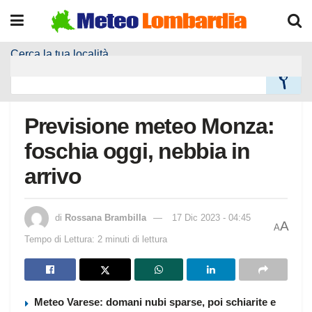
Cerca la tua località
Home
Meteo Località
Previsione meteo Monza:
foschia oggi, nebbia in
arrivo
di
Rossana Brambilla
17 Dic 2023 - 04:45
A
A
Tempo di Lettura: 2 minuti di lettura
Meteo Varese: domani nubi sparse, poi schiarite e