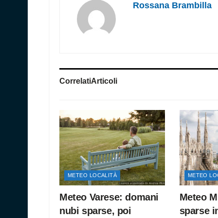
Rossana Brambilla
Correlati
Articoli
METEO LOCALITÀ
METEO LO
Meteo Varese: domani
Meteo Mi
nubi sparse, poi
sparse i