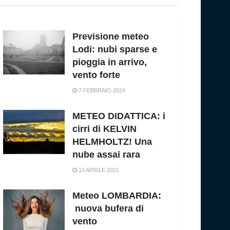
Previsione meteo
Lodi: nubi sparse e
pioggia in arrivo,
vento forte
7 FEBBRAIO 2024
METEO DIDATTICA: i
cirri di KELVIN
HELMHOLTZ! Una
nube assai rara
13 APRILE 2021
Meteo LOMBARDIA:
nuova bufera di
vento