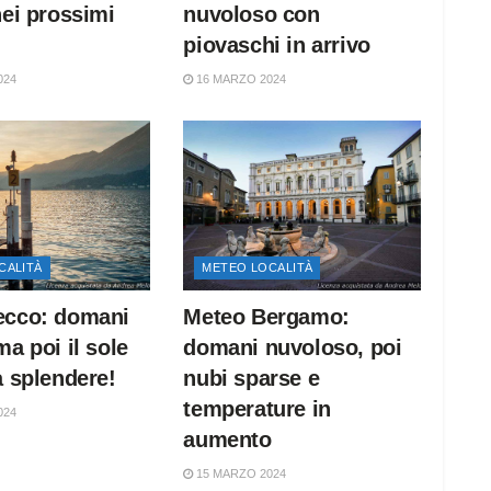
nei prossimi
nuvoloso con
piovaschi in arrivo
024
16 MARZO 2024
CALITÀ
METEO LOCALITÀ
ecco: domani
Meteo Bergamo:
ma poi il sole
domani nuvoloso, poi
a splendere!
nubi sparse e
temperature in
024
aumento
15 MARZO 2024