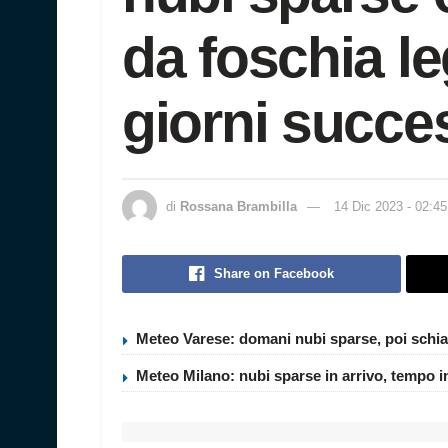
da foschia l
giorni succe
di
Rossana Brambilla
14 Dic 2023 - 02:45
Share on Facebook
Meteo Varese: domani nubi sparse, poi schia
Meteo Milano: nubi sparse in arrivo, tempo i