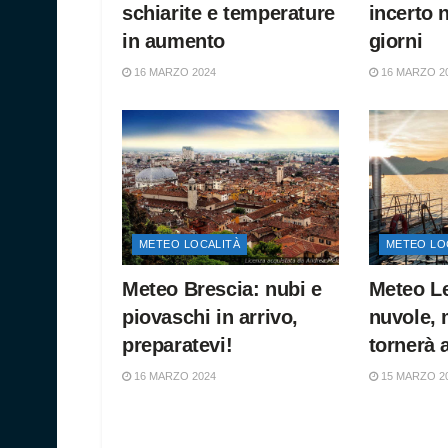
schiarite e temperature
incerto 
in aumento
giorni
16 MARZO 2024
16 MARZO 2
METEO LOCALITÀ
METEO LO
Meteo Brescia: nubi e
Meteo L
piovaschi in arrivo,
nuvole, 
preparatevi!
tornerà 
16 MARZO 2024
15 MARZO 2