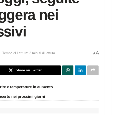
eggera nei
ssivi
A
Tempo di Lettura: 2 minuti di lettura
A
Share on Twitter
rite e temperature in aumento
ncerto nei prossimi giorni