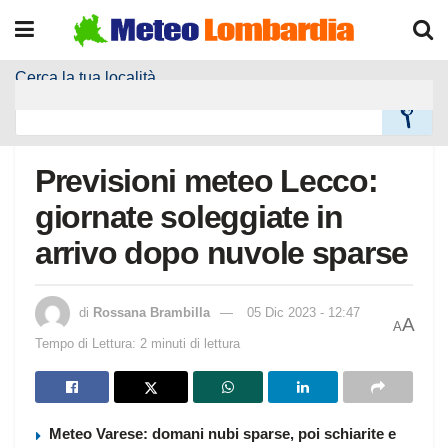
Cerca la tua località
Home
Meteo Località
Previsioni meteo Lecco:
giornate soleggiate in
arrivo dopo nuvole sparse
di
Rossana Brambilla
05 Dic 2023 - 12:47
A
A
Tempo di Lettura: 2 minuti di lettura
Meteo Varese: domani nubi sparse, poi schiarite e