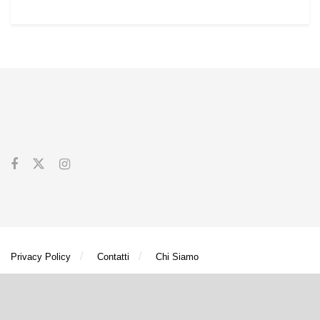
Privacy Policy
Contatti
Chi Siamo
® © Turismo e Ambiente S.r.l. unipersonale P.IVA/C.F. 08875060967 - Milano
(MI)