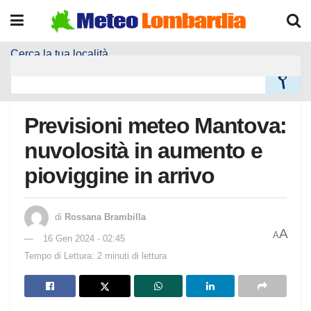
Cerca la tua località
Home
Meteo Località
Previsioni meteo Mantova:
nuvolosità in aumento e
pioviggine in arrivo
di
Rossana Brambilla
A
A
16 Gen 2024 - 02:45
Tempo di Lettura: 2 minuti di lettura