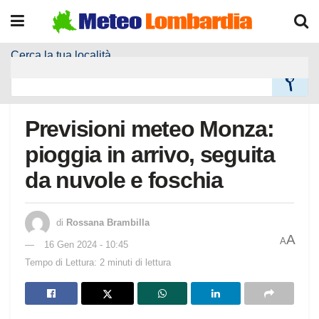
Cerca la tua località
Home
Meteo Località
Previsioni meteo Monza:
pioggia in arrivo, seguita
da nuvole e foschia
di
Rossana Brambilla
A
A
16 Gen 2024 - 10:45
Tempo di Lettura: 2 minuti di lettura