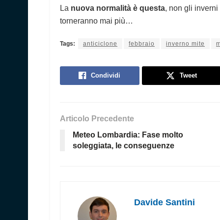
La
nuova normalità è questa
, non gli inverni
torneranno mai più…
Tags:
anticiclone
febbraio
inverno mite
m
Condividi
Tweet
Articolo Precedente
Meteo Lombardia: Fase molto
soleggiata, le conseguenze
Davide Santini