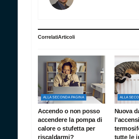
Correlati
Articoli
ALLA SECONDA PAGINA
ALLA SEC
Accendo o non posso
Nuova da
accendere la pompa di
l’accens
calore o stufetta per
termosif
riscaldarmi?
tutte le 