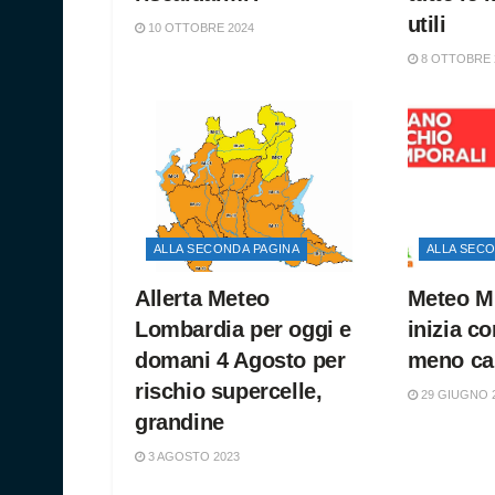
utili
10 OTTOBRE 2024
8 OTTOBRE 
ALLA SECONDA PAGINA
ALLA SEC
Allerta Meteo
Meteo Mi
Lombardia per oggi e
inizia co
domani 4 Agosto per
meno ca
rischio supercelle,
29 GIUGNO 
grandine
3 AGOSTO 2023