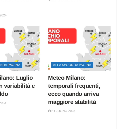
2024
ONDA PAGINA
ALLA SECONDA PAGINA
lano: Luglio
Meteo Milano:
n variabilità e
temporali frequenti,
ldo
ecco quando arriva
maggiore stabilità
2023
5 GIUGNO 2023