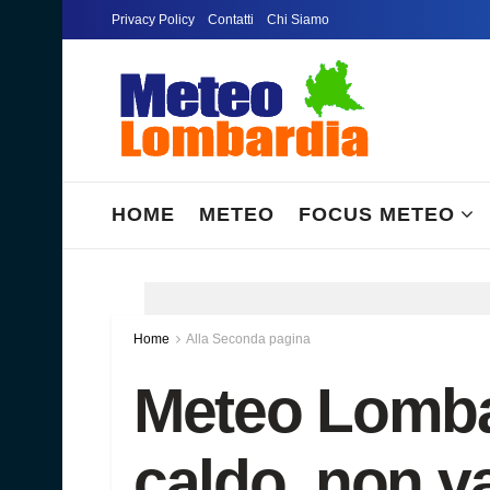
Privacy Policy
Contatti
Chi Siamo
HOME
METEO
FOCUS METEO
Home
Alla Seconda pagina
Meteo Lombar
caldo, non v