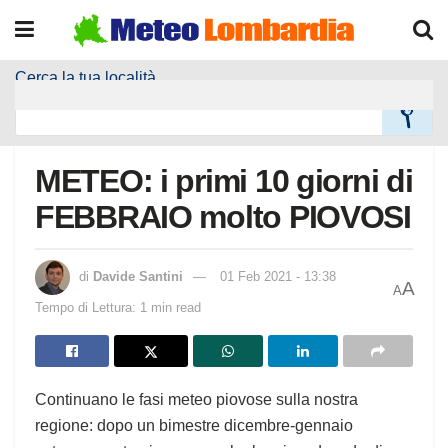
Cerca la tua località
Home
Meteo
Meteo News
METEO: i primi 10 giorni di
FEBBRAIO molto PIOVOSI
di
Davide Santini
01 Feb 2021 - 13:38
A
A
Tempo di Lettura: 1 min read
Continuano le fasi meteo piovose sulla nostra
regione: dopo un bimestre dicembre-gennaio