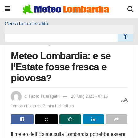
Cerca la tua località
Home
Alla Prima Pagina
Meteo Lombardia: e se
l’Estate fosse fresca e
piovosa?
di
Fabio Fumagalli
10 Mag 2023 - 07:15
A
A
Tempo di Lettura: 2 minuti di lettura
Il meteo dell’Estate sulla Lombardia potrebbe essere