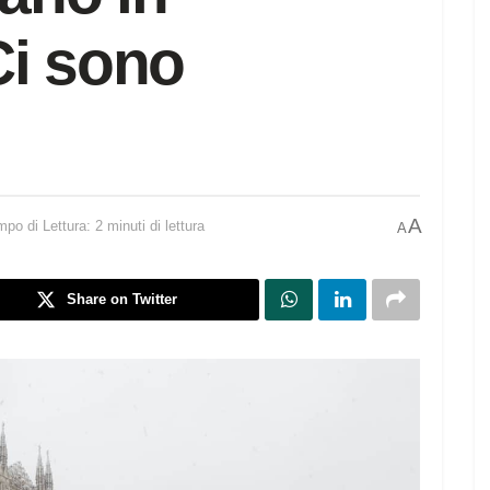
Ci sono
A
po di Lettura: 2 minuti di lettura
A
Share on Twitter