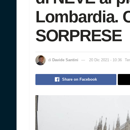
Lombardia. 
SORPRESE
di
Davide Santini
20 Dic 2021 - 10:36
Tem
Share on Facebook