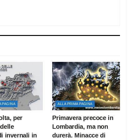
A PAGINA
ALLA PRIMA PAGINA
olta, per
Primavera precoce in
delle
Lombardia, ma non
i invernali in
durerà. Minacce di