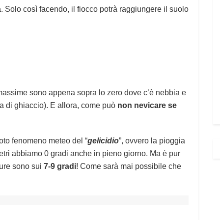
a
. Solo così facendo, il fiocco potrà raggiungere il suolo
massime sono appena sopra lo zero dove c’è nebbia e
ata di ghiaccio). E allora, come può
non nevicare se
noto fenomeno meteo del “
gelicidio
”, ovvero la pioggia
etri abbiamo 0 gradi anche in pieno giorno. Ma è pur
ature sono sui
7-9 gradi
! Come sarà mai possibile che