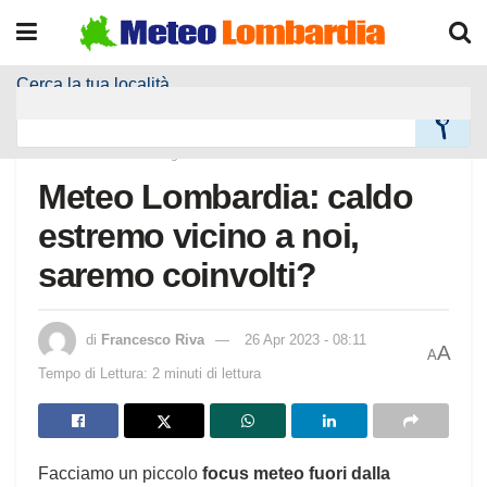
Cerca la tua località
Home
Alla Prima Pagina
Meteo Lombardia: caldo
estremo vicino a noi,
saremo coinvolti?
di
Francesco Riva
26 Apr 2023 - 08:11
A
A
Tempo di Lettura: 2 minuti di lettura
Facciamo un piccolo
focus meteo fuori dalla