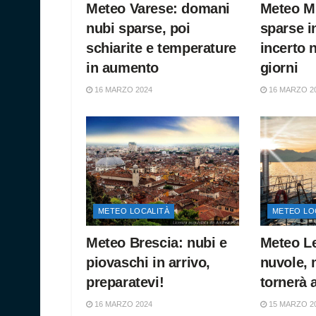
Meteo Varese: domani
Meteo Mi
nubi sparse, poi
sparse i
schiarite e temperature
incerto 
in aumento
giorni
16 MARZO 2024
16 MARZO 2
METEO LOCALITÀ
METEO LO
Meteo Brescia: nubi e
Meteo L
piovaschi in arrivo,
nuvole, 
preparatevi!
tornerà 
16 MARZO 2024
15 MARZO 2