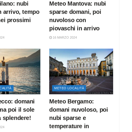
lano: nubi
Meteo Mantova: nubi
n arrivo, tempo
sparse domani, poi
nei prossimi
nuvoloso con
piovaschi in arrivo
024
16 MARZO 2024
CALITÀ
METEO LOCALITÀ
ecco: domani
Meteo Bergamo:
ma poi il sole
domani nuvoloso, poi
a splendere!
nubi sparse e
temperature in
024